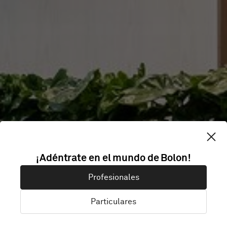
¡Adéntrate en el mundo de Bolon!
UTLENDINGSDI
Profesionales
Particulares
Oslo, Noruega