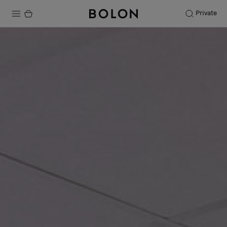
Private
Productos
Projects
Sostenibilidad
Instalación
Mantenimiento
Colaboraciones con diseñadores
Historias
FAQ