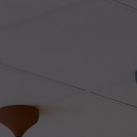
Sobre nosotros
Contáctanos
Pattern Tile Tool
Image & Material Bank
Idioma