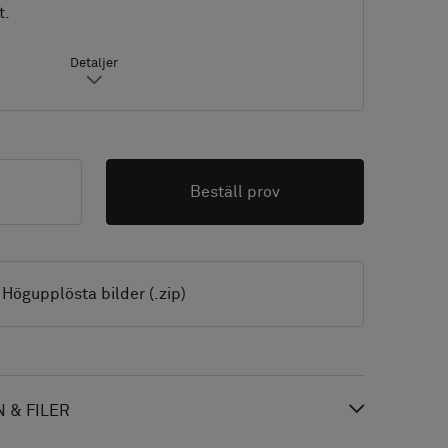
t.
Detaljer
Beställ prov
Högupplösta bilder (.zip)
 & FILER