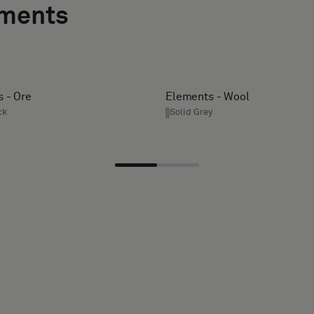
ements
 - Ore
Elements - Wool
ck
Solid Grey