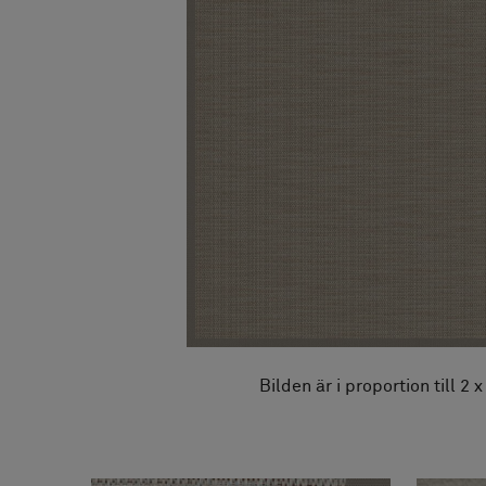
FAQ
Om oss
Kontakta oss
Pattern Tile Tool
Image & Material Bank
Välj land
Bilden är i proportion till 2 