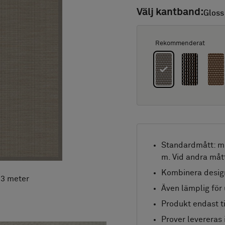
Välj kantband:
Gloss
Gloss
Rekommenderat
Standardmått: mi
m. Vid andra måt
Kombinera desig
x 3 meter
Även lämplig för
Produkt endast ti
Prover levereras 