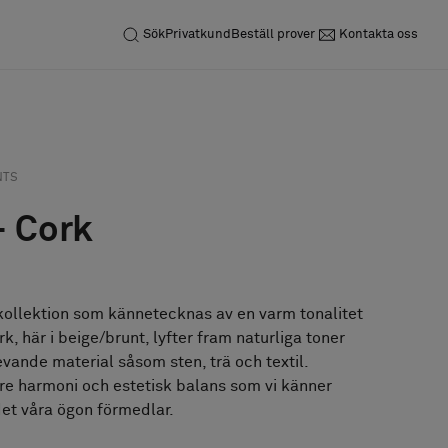
Sök
Privatkund
Beställ prover
Kontakta oss
Förfrågan
Beställ prov
NTS
- Cork
kollektion som kännetecknas av en varm tonalitet
k, här i beige/brunt, lyfter fram naturliga toner
levande material såsom sten, trä och textil.
re harmoni och estetisk balans som vi känner
det våra ögon förmedlar.