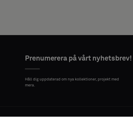
ADRESS
POSTNUMMER
STAD
Prenumerera på vårt nyhetsbrev!
LAND
Håll dig uppdaterad om nya kollektioner, projekt med
mera.
MEDDELANDE
Hållbarhet