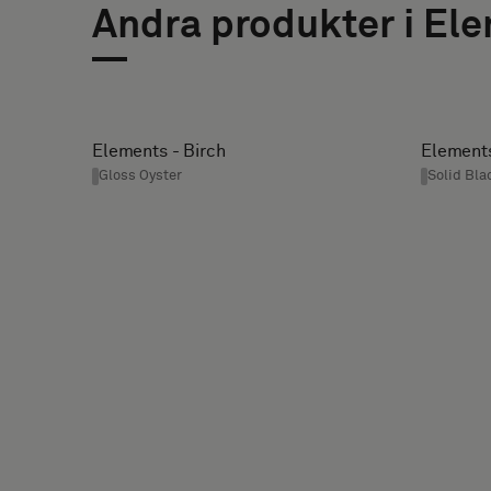
eller
Andra produkter i El
NTAKTUPPGIFTER
ett
vanligt
FÖRNAMN
EFTERNAMN
standardprov
Elements - Birch
Elements
Gloss Oyster
Solid Bla
E-
TELEFON
Standard
POST
Akustisk
FÖRETAGSNAMN
DIN
ROLL