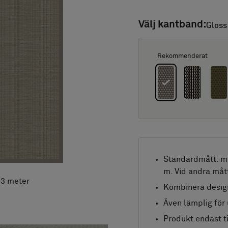
Välj kantband:
Gloss
Gloss
Rekommenderat
Standardmått: mi
m. Vid andra måt
x 3 meter
Kombinera desig
Även lämplig för
Produkt endast ti