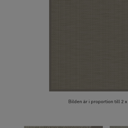
FAQ
Om oss
Kontakta oss
Pattern Tile Tool
Image & Material Bank
Välj land
Bilden är i proportion till 2 