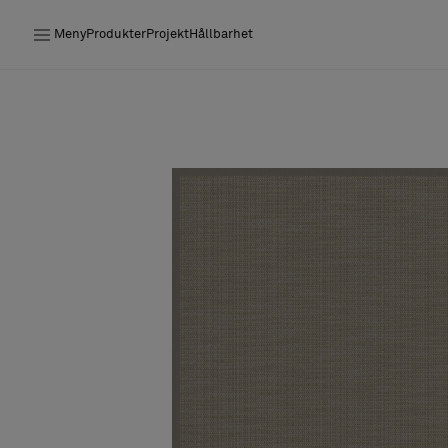
Meny
Produkter
Projekt
Hållbarhet
Produkter
Projekt
Hållbarhet
Installation
Underhåll
Designsamarbeten
Stories