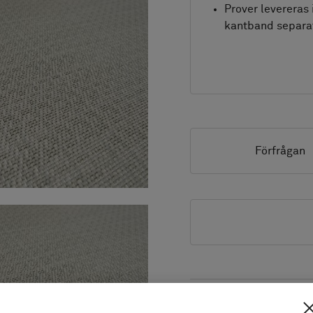
Prover levereras 
kantband separa
Förfrågan
PRODUKTINFORMATION