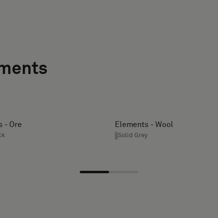
ements
 - Ore
Elements - Wool
ck
Solid Grey