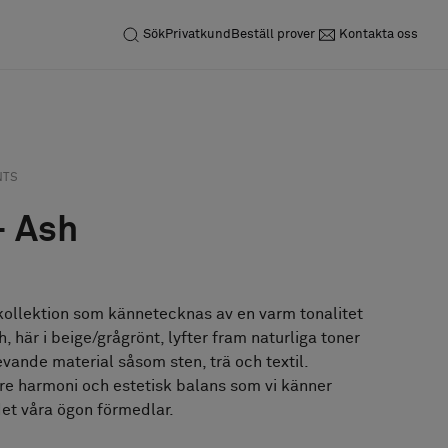
Sök
Privatkund
Beställ prover
Kontakta oss
Förfrågan
Beställ prov
NTS
- Ash
kollektion som kännetecknas av en varm tonalitet
, här i beige/grågrönt, lyfter fram naturliga toner
levande material såsom sten, trä och textil.
re harmoni och estetisk balans som vi känner
det våra ögon förmedlar.