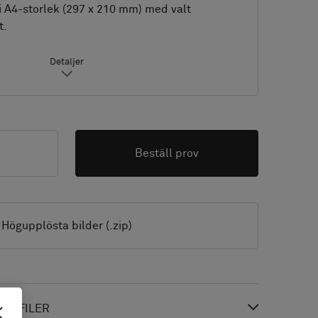
i A4-storlek (297 x 210 mm) med valt
t.
Detaljer
Beställ prov
Högupplösta bilder (.zip)
 & FILER