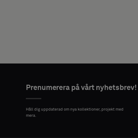
DIN
ROLL
ADRESS
POSTNUMMER
STAD
Prenumerera på vårt nyhetsbrev!
Håll dig uppdaterad om nya kollektioner, projekt med
LAND
mera.