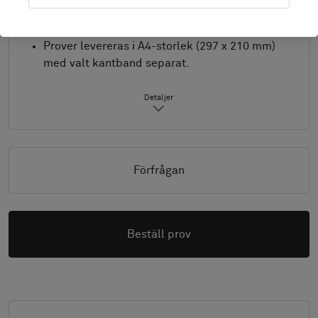
Även lämplig för utomhusmiljöer.
Produkt endast tillgänglig i Europa.
Prover levereras i A4-storlek (297 x 210 mm)
med valt kantband separat.
Detaljer
Förfrågan
Beställ prov