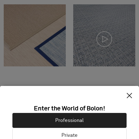
Standardmått: minimum 2,0 m x 2,0 m,
maximalt 4,0 m x 8,0 m. Vid andra mått
Enter the World of Bolon!
kontakta Bolon.
Professional
Kombinera design och kantband enligt
önskemål.
Private