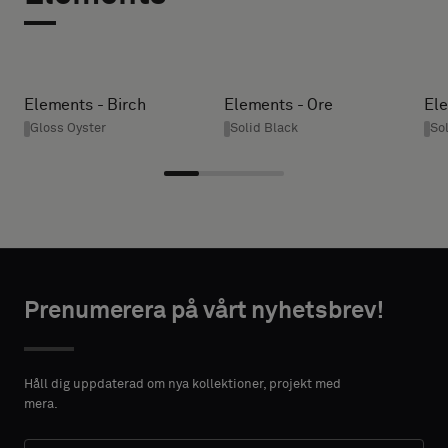
du
vill
HÖJD (CM)
ha
ett
Elements - Birch
Elements - Ore
Ele
prov
Gloss Oyster
Solid Black
So
* Ange
med
önskad
akustisk
bredd och
baksida
höjd i
eller
centimeter.
ett
vanligt
standardprov
NTAKTUPPGIFTER
Prenumerera på vårt nyhetsbrev!
FÖRNAMN
Standard
Håll dig uppdaterad om nya kollektioner, projekt med
mera.