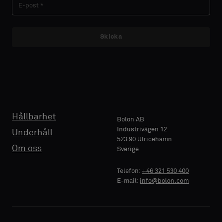
EFTERNAMN
Akustisk
Skicka
E-POST
TELEFON
Hållbarhet
Bolon AB
Industrivägen 12
Underhåll
523 90 Ulricehamn
Om oss
Sverige
FÖRETAGSNAMN
Telefon:
+46 321 530 400
E-mail:
info@bolon.com
DIN ROLL