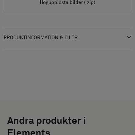
Högupplösta bilder (.zip)
PRODUKTINFORMATION & FILER
VÄLJ
VÄLJ
TYP
STORLEK
Andra produkter i
BREDD (CM)
Välj
Elements
om