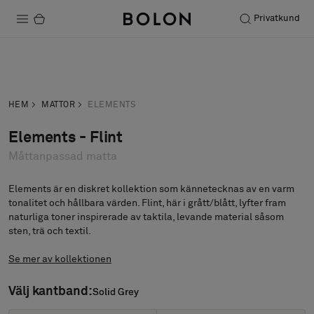
Privatkund
Produkter
Förfrågan
Beställ prov
Projekt
HEM
MATTOR
ELEMENTS
Hållbarhet
Elements - Flint
Måttanpassad matta
Installation
Underhåll
Elements är en diskret kollektion som kännetecknas av en varm
tonalitet och hållbara värden. Flint, här i grått/blått, lyfter fram
naturliga toner inspirerade av taktila, levande material såsom
sten, trä och textil.
Designsamarbeten
Se mer av kollektionen
Stories
Välj kantband:
Solid Grey
Solid Grey
FAQ