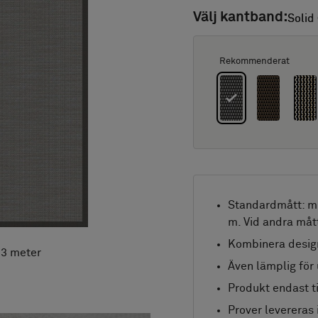
Välj kantband:
Solid
Solid
Rekommenderat
Standardmått: mi
m. Vid andra måt
Kombinera desig
x 3 meter
Även lämplig för
Produkt endast ti
Prover levereras 