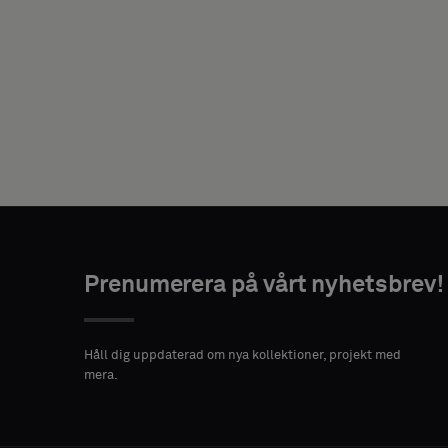
DIN
ROLL
ADRESS
POSTNUMMER
STAD
Prenumerera på vårt nyhetsbrev!
Håll dig uppdaterad om nya kollektioner, projekt med
LAND
mera.