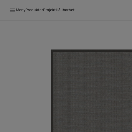
Meny
Produkter
Projekt
Hållbarhet
Produkter
Projekt
Hållbarhet
Installation
Underhåll
Designsamarbeten
Stories