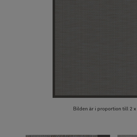
FAQ
Om oss
Kontakta oss
Pattern Tile Tool
Image & Material Bank
Välj land
Bilden är i proportion till 2 