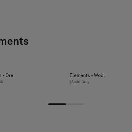
ements
 - Ore
Elements - Wool
ck
Solid Grey