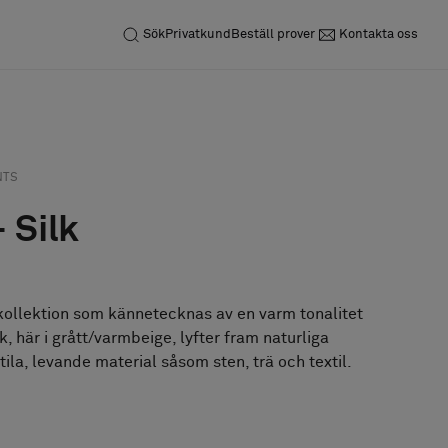
Sök
Privatkund
Beställ prover
Kontakta oss
Förfrågan
Beställ prov
NTS
 Silk
kollektion som kännetecknas av en varm tonalitet
k, här i grått/varmbeige, lyfter fram naturliga
tila, levande material såsom sten, trä och textil.