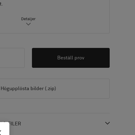
t.
Detaljer
Beställ prov
Högupplösta bilder (.zip)
 & FILER