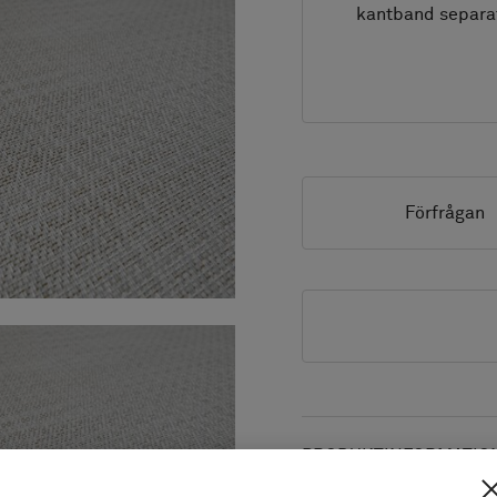
kantband separa
Förfrågan
PRODUKTINFORMATION