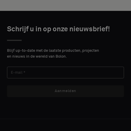
height in
een
centimeters.
standaard
monster
wilt
CONTACT
Schrijf u in op onze nieuwsbrief!
DETAILS
VOORNAAM
Standaard
Blijf up-to-date met de laatste producten, projecten
en nieuws in de wereld van Bolon.
ACHTERNAAM
Akoestisch
Aanmelden
E-MAIL
TELEFOON