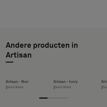
KIES
SELECTEER
TYPE
GROOTTE
Andere producten in
BREEDTE (CM)
Selecteer
Artisan
of
je
een
HEIGHT (CM)
monster
met
Artisan - Noir
Artisan - Ivory
Art
een
Solid Black
Solid Black
Gl
* Enter the
akoestische
desired
rug
width and
of