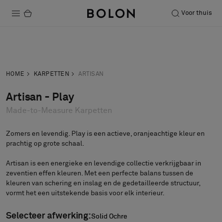
Voor thuis
Producten
Neem contact
Vraag een
Projecten
op
staal aan
HOME
KARPETTEN
ARTISAN
Duurzaamheid
Artisan - Play
Made-to-Measure Karpetten
Installatie
Onderhoud
Zomers en levendig. Play is een actieve, oranjeachtige kleur en
prachtig op grote schaal.
Artisan is een energieke en levendige collectie verkrijgbaar in
zeventien effen kleuren. Met een perfecte balans tussen de
Samenwerkingen met Designers
kleuren van schering en inslag en de gedetailleerde structuur,
Stories
vormt het een uitstekende basis voor elk interieur.
Over ons
Selecteer afwerking:
Solid Ochre
Solid Ochre