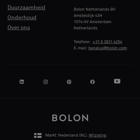
Duurzaamheid
Bolon Netherlands BV
Amsteldijk 43H
Onderhoud
1074 HV Amsterdam
Over ons
Netherlands
NAAM
BEDRIJF
Telefoon:
+31 6 3831 4254
E-mail:
benelux@bolon.com
JE FUNCTIE
ADRES
Markt: Nederland (
NL
).
Wijziging