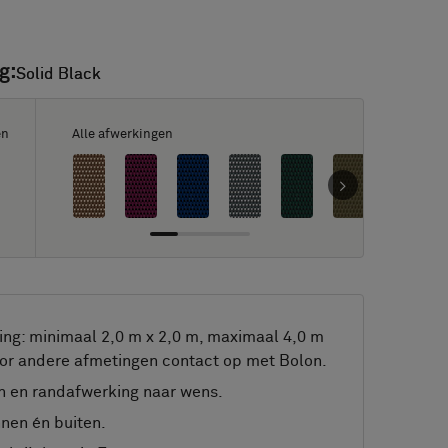
g:
Solid Black
Solid Black
en
Alle afwerkingen
ng: minimaal 2,0 m x 2,0 m, maximaal 4,0 m
or andere afmetingen contact op met Bolon.
 en randafwerking naar wens.
nnen én buiten.