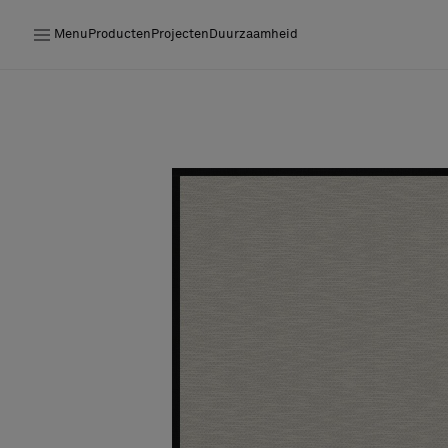
Menu
Producten
Projecten
Duurzaamheid
Producten
Projecten
Duurzaamheid
Installatie
Onderhoud
Samenwerkingen met Designers
Stories