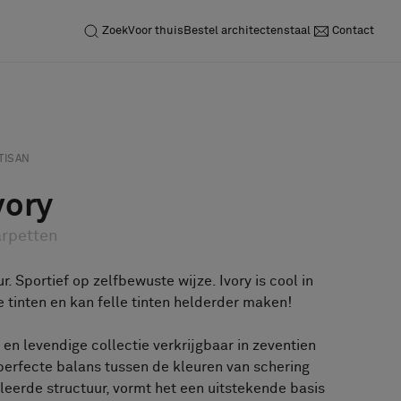
Zoek
Voor thuis
Bestel architectenstaal
Contact
Neem contact op
Vraag een staal aan
TISAN
vory
rpetten
r. Sportief op zelfbewuste wijze. Ivory is cool in
tinten en kan felle tinten helderder maken!
 en levendige collectie verkrijgbaar in zeventien
perfecte balans tussen de kleuren van schering
lleerde structuur, vormt het een uitstekende basis