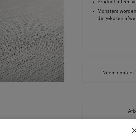
Product alleen ve
Monsters worden 
de gekozen afwer
Neem contact 
Afb