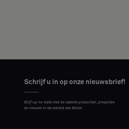
JE
FUNCTIE
Schrijf u in op onze nieuwsbrief!
ADRES
POSTCODE
STAD*
Blijf up-to-date met de laatste producten, projecten
en nieuws in de wereld van Bolon.
LAND