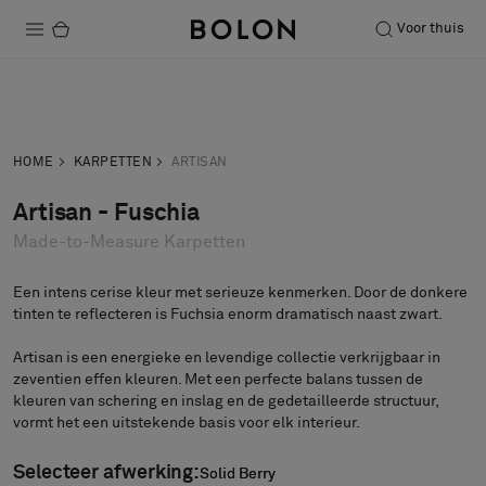
Voor thuis
Producten
Neem contact
Vraag een
Projecten
op
staal aan
HOME
KARPETTEN
ARTISAN
Duurzaamheid
Artisan - Fuschia
Made-to-Measure Karpetten
Installatie
Onderhoud
Een intens cerise kleur met serieuze kenmerken. Door de donkere
tinten te reflecteren is Fuchsia enorm dramatisch naast zwart.
Artisan is een energieke en levendige collectie verkrijgbaar in
zeventien effen kleuren. Met een perfecte balans tussen de
Samenwerkingen met Designers
kleuren van schering en inslag en de gedetailleerde structuur,
Stories
vormt het een uitstekende basis voor elk interieur.
Over ons
Selecteer afwerking:
Solid Berry
Solid Berry