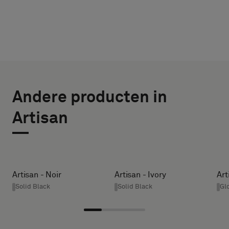
KIES
SELECTEER
TYPE
GROOTTE
Andere producten in
BREEDTE (CM)
Selecteer
Artisan
of
je
een
HEIGHT (CM)
monster
met
Artisan - Noir
Artisan - Ivory
Art
een
Solid Black
Solid Black
Gl
* Enter the
akoestische
desired
rug
width and
of