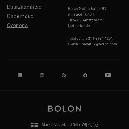
Duurzaamheid
Bolon Netherlands BV
Amsteldijk 43H
Onderhoud
1074 HV Amsterdam
Over ons
Netherlands
NAAM
BEDRIJF
Telefoon:
+31 6 3831 4254
E-mail:
benelux@bolon.com
JE FUNCTIE
ADRES
Markt: Nederland (
NL
).
Wijziging