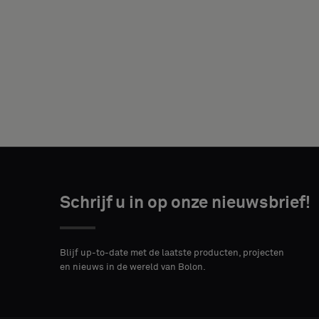
JE
FUNCTIE
Schrijf u in op onze nieuwsbrief!
ADRES
POSTCODE
STAD*
Blijf up-to-date met de laatste producten, projecten
en nieuws in de wereld van Bolon.
LAND