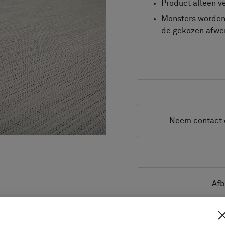
Product alleen ve
Monsters worden 
de gekozen afwer
Neem contact 
Afb