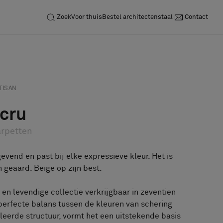
Zoek
Voor thuis
Bestel architectenstaal
Contact
Neem contact op
Vraag een staal aan
TISAN
Ecru
rpetten
evend en past bij elke expressieve kleur. Het is
n geaard. Beige op zijn best.
 en levendige collectie verkrijgbaar in zeventien
perfecte balans tussen de kleuren van schering
lleerde structuur, vormt het een uitstekende basis