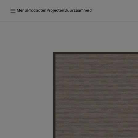
Menu
Producten
Projecten
Duurzaamheid
Producten
Projecten
Duurzaamheid
Installatie
Onderhoud
Samenwerkingen met Designers
Stories