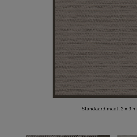
Over ons
FAQ
Contact
Image & Material Bank
Pattern Tile Tool
Selecteer land
Standaard maat: 2 x 3 m