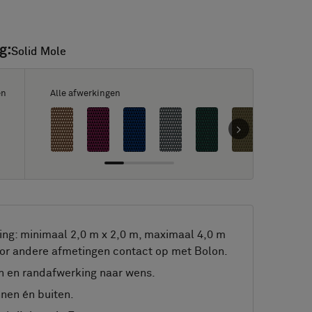
g:
Solid Mole
Solid Mole
en
Alle afwerkingen
ng: minimaal 2,0 m x 2,0 m, maximaal 4,0 m
or andere afmetingen contact op met Bolon.
 en randafwerking naar wens.
nnen én buiten.