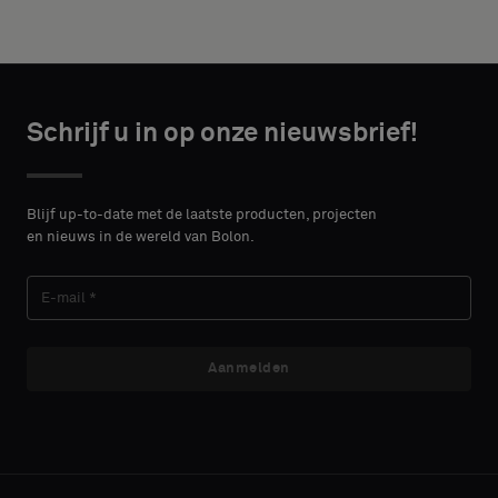
of
height in
een
centimeters.
standaard
monster
wilt
CONTACT
Schrijf u in op onze nieuwsbrief!
DETAILS
VOORNAAM
Standaard
Blijf up-to-date met de laatste producten, projecten
en nieuws in de wereld van Bolon.
ACHTERNAAM
Akoestisch
Aanmelden
E-MAIL