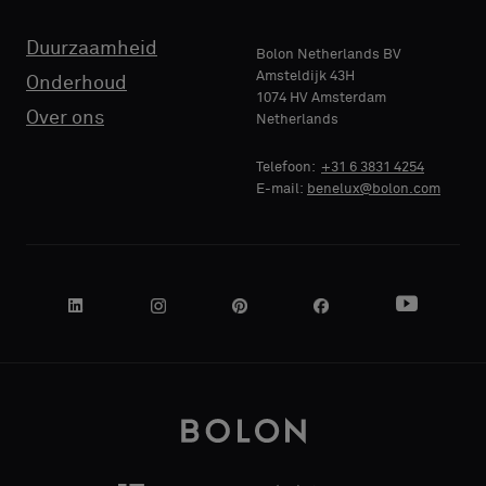
TELEFOON
Duurzaamheid
Bolon Netherlands BV
Amsteldijk 43H
Onderhoud
1074 HV Amsterdam
Over ons
Netherlands
NAAM
BEDRIJF
Telefoon:
+31 6 3831 4254
E-mail:
benelux@bolon.com
JE FUNCTIE
ADRES