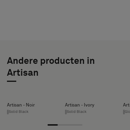
KIES
SELECTEER
TYPE
GROOTTE
Andere producten in
BREEDTE (CM)
Selecteer
Artisan
of
je
een
HEIGHT (CM)
monster
met
Artisan - Noir
Artisan - Ivory
Art
een
Solid Black
Solid Black
Gl
* Enter the
akoestische
desired
rug
width and