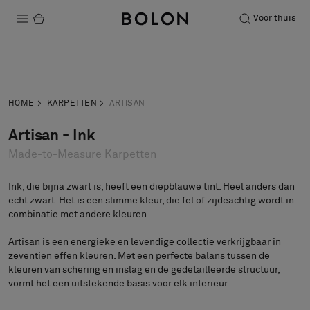
Voor thuis
Producten
Neem contact
Vraag een
Projecten
op
staal aan
HOME
KARPETTEN
ARTISAN
Duurzaamheid
Artisan - Ink
Made-to-Measure Karpetten
Installatie
Onderhoud
Ink, die bijna zwart is, heeft een diepblauwe tint. Heel anders dan
echt zwart. Het is een slimme kleur, die fel of zijdeachtig wordt in
combinatie met andere kleuren.
Artisan is een energieke en levendige collectie verkrijgbaar in
Samenwerkingen met Designers
zeventien effen kleuren. Met een perfecte balans tussen de
Stories
kleuren van schering en inslag en de gedetailleerde structuur,
vormt het een uitstekende basis voor elk interieur.
Over ons