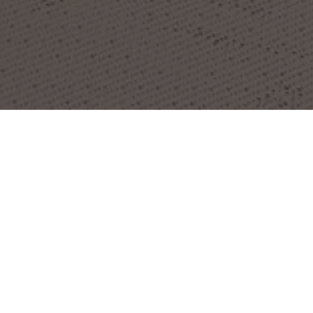
PROYECTO:
CANVAS
UBICACIÓN:
LONDON, REINO UNIDO
IMAGES:
BUILDGEN