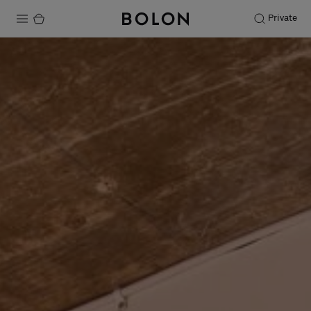
Private
Productos
Projects
Sostenibilidad
Instalación
Mantenimiento
Colaboraciones con diseñadores
Historias
FAQ