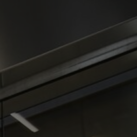
Sobre nosotros
Contáctanos
Pattern Tile Tool
Image & Material Bank
Idioma