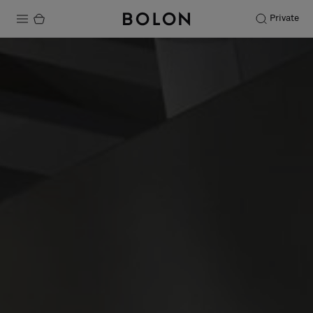
Private
Productos
Projects
Sostenibilidad
Instalación
Mantenimiento
Colaboraciones con diseñadores
Historias
FAQ