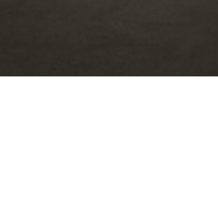
PROYECTO:
MIELE SWEDEN HQ
UBICACIÓN:
STOCKHOLM, SUECIA
IMAGES:
PER KRISTIANSEN