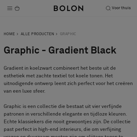
Voor thuis
Producten
HOME
ALLE PRODUCTEN
GRAPHIC
Projecten
Graphic - Gradient Black
Duurzaamheid
Gradient in koelzwart combineert het beste uit de
Installatie
esthetiek met zachte textiel tot koele tonen. Het
Onderhoud
uitnodigende ontwerp leent zich perfect voor het creëren
van een luxe sfeer.
Graphic is een collectie die bestaat uit vier verfijnde
Samenwerkingen met Designers
patronen in verschillende elegante en tijdloze kleuren.
Stories
Echte klassiekers die nooit gewoontjes zijn. De collectie
Over ons
past perfect in high-end interieurs, die om verfijning