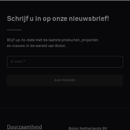
Kies
Kies
CONTACT
CONTACT
type
type
Schrijf u in op onze nieuwsbrief!
DETAILS
DETAILS
VOORNAAM
VOORNAAM
Selecteer
Selecteer
of
of
Blijf up-to-date met de laatste producten, projecten
je
je
en nieuws in de wereld van Bolon.
een
een
ACHTERNAAM
ACHTERNAAM
monster
monster
met
met
een
een
akoestische
akoestische
Aanmelden
E-MAIL
E-MAIL
rug
rug
of
of
een
een
standaard
standaard
TELEFOON
TELEFOON
monster
monster
wilt
wilt
Duurzaamheid
Bolon Netherlands BV