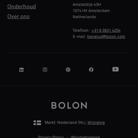
Amsteldijk 43H
Onderhoud
1074 HV Amsterdam
NAAM
NAAM
Standaard
Standaard
Over ons
Netherlands
BEDRIJF
BEDRIJF
Telefoon:
+31 6 3831 4254
E-mail:
benelux@bolon.com
Akoestisch
Akoestisch
JE FUNCTIE
JE FUNCTIE
ADRES
ADRES
Markt: Nederland (
NL
).
Wijziging
POSTCODE
POSTCODE
Privacy Policy
Whistleblowing