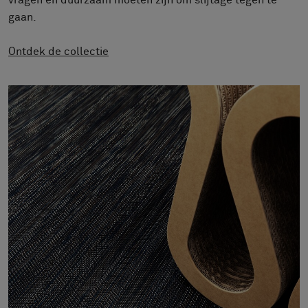
vragen en duurzaam moeten zijn om slijtage tegen te
FAQ
gaan.
Contact
Image & Material Bank
Ontdek de collectie
Pattern Tile Tool
Selecteer land