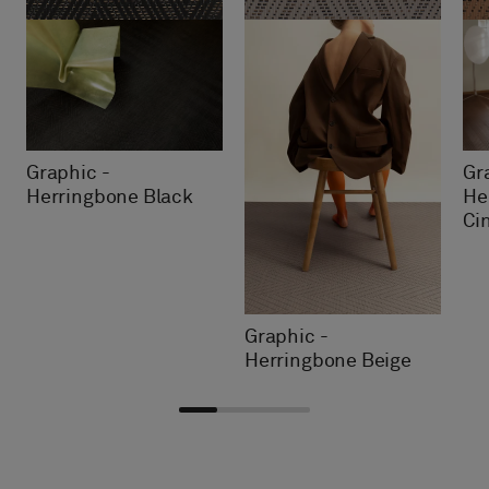
Graphic -
Gr
Herringbone Black
He
Ci
Graphic -
Herringbone Beige