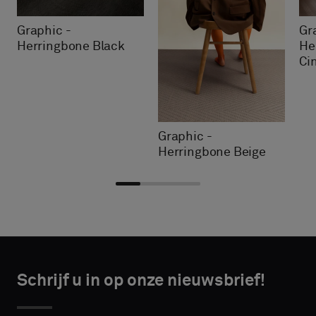
Graphic -
Gr
Herringbone Black
He
Ci
Graphic -
Herringbone Beige
Kies
Kies
CONTACT
CONTACT
type
type
Schrijf u in op onze nieuwsbrief!
DETAILS
DETAILS
VOORNAAM
VOORNAAM
Selecteer
Selecteer