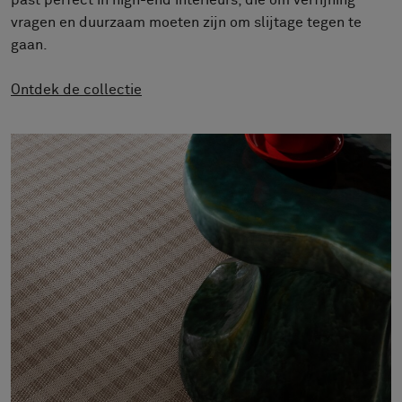
past perfect in high-end interieurs, die om verfijning
FAQ
vragen en duurzaam moeten zijn om slijtage tegen te
Contact
gaan.
Image & Material Bank
Pattern Tile Tool
Ontdek de collectie
Selecteer land