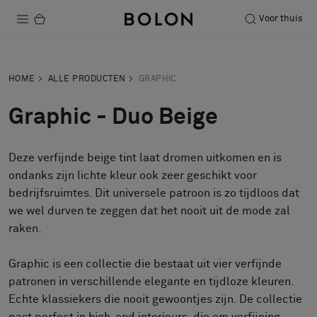
Voor thuis
Producten
HOME
ALLE PRODUCTEN
GRAPHIC
Projecten
Graphic - Duo Beige
Duurzaamheid
Deze verfijnde beige tint laat dromen uitkomen en is
Installatie
ondanks zijn lichte kleur ook zeer geschikt voor
Onderhoud
bedrijfsruimtes. Dit universele patroon is zo tijdloos dat
we wel durven te zeggen dat het nooit uit de mode zal
raken.
Samenwerkingen met Designers
Graphic is een collectie die bestaat uit vier verfijnde
Stories
patronen in verschillende elegante en tijdloze kleuren.
Over ons
Echte klassiekers die nooit gewoontjes zijn. De collectie