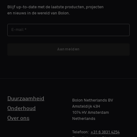
of
of
Blijf up-to-date met de laatste producten, projecten
je
je
en nieuws in de wereld van Bolon.
een
een
ACHTERNAAM
ACHTERNAAM
monster
monster
met
met
een
een
akoestische
akoestische
Aanmelden
E-MAIL
E-MAIL
rug
rug
of
of
een
een
standaard
standaard
TELEFOON
TELEFOON
monster
monster
wilt
wilt
Duurzaamheid
Bolon Netherlands BV
Amsteldijk 43H
Onderhoud
1074 HV Amsterdam
NAAM
NAAM
Standaard
Standaard
Over ons
Netherlands
BEDRIJF
BEDRIJF
Telefoon:
+31 6 3831 4254