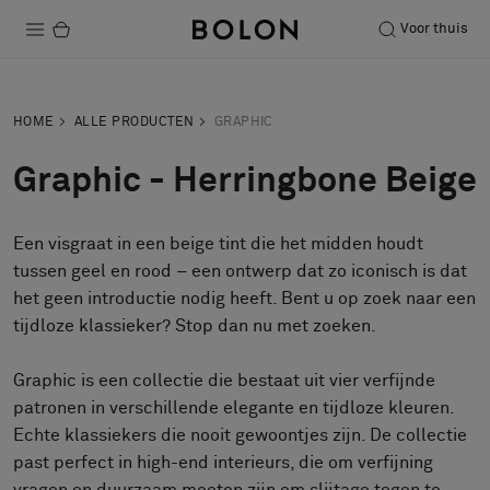
Voor thuis
Producten
HOME
ALLE PRODUCTEN
GRAPHIC
Projecten
Graphic - Herringbone Beige
Duurzaamheid
Een visgraat in een beige tint die het midden houdt
Installatie
tussen geel en rood – een ontwerp dat zo iconisch is dat
Onderhoud
het geen introductie nodig heeft. Bent u op zoek naar een
tijdloze klassieker? Stop dan nu met zoeken.
Graphic is een collectie die bestaat uit vier verfijnde
Samenwerkingen met Designers
patronen in verschillende elegante en tijdloze kleuren.
Stories
Echte klassiekers die nooit gewoontjes zijn. De collectie
Over ons
past perfect in high-end interieurs, die om verfijning