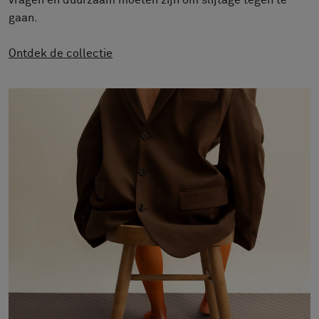
vragen en duurzaam moeten zijn om slijtage tegen te
FAQ
gaan.
Contact
Image & Material Bank
Ontdek de collectie
Pattern Tile Tool
Selecteer land