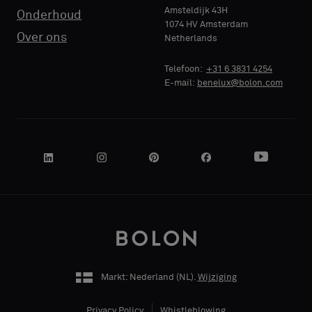
Amsteldijk 43H
Onderhoud
1074 HV Amsterdam
NAAM
NAAM
Standaard
Standaard
Over ons
Netherlands
BEDRIJF
BEDRIJF
Telefoon:
+31 6 3831 4254
E-mail:
benelux@bolon.com
Akoestisch
Akoestisch
JE FUNCTIE
JE FUNCTIE
ADRES
ADRES
Markt: Nederland (
NL
).
Wijziging
POSTCODE
POSTCODE
Privacy Policy
Whistleblowing