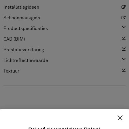
Installatiegidsen
Schoonmaakgids
Productspecificaties
CAD (BIM)
Prestatieverklaring
Lichtreflectiewaarde
Textuur