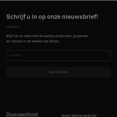
Kies
Kies
CONTACT
CONTACT
type
type
Schrijf u in op onze nieuwsbrief!
DETAILS
DETAILS
VOORNAAM
VOORNAAM
Selecteer
Selecteer
of
of
Blijf up-to-date met de laatste producten, projecten
je
je
en nieuws in de wereld van Bolon.
een
een
ACHTERNAAM
ACHTERNAAM
monster
monster
met
met
een
een
akoestische
akoestische
Aanmelden
E-MAIL
E-MAIL
rug
rug
of
of
een
een
standaard
standaard
TELEFOON
TELEFOON
monster
monster
wilt
wilt
Duurzaamheid
Bolon Netherlands BV