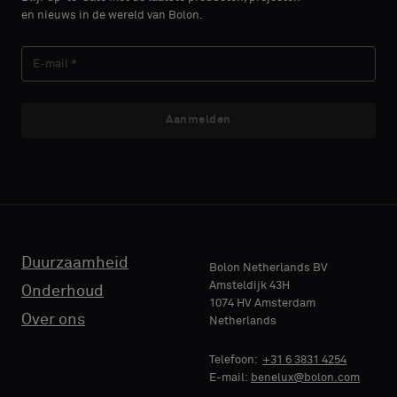
je
je
en nieuws in de wereld van Bolon.
een
een
ACHTERNAAM
ACHTERNAAM
monster
monster
met
met
een
een
akoestische
akoestische
Aanmelden
E-MAIL
E-MAIL
rug
rug
of
of
een
een
standaard
standaard
TELEFOON
TELEFOON
monster
monster
wilt
wilt
Duurzaamheid
Bolon Netherlands BV
Amsteldijk 43H
Onderhoud
1074 HV Amsterdam
NAAM
NAAM
Standaard
Standaard
Over ons
Netherlands
BEDRIJF
BEDRIJF
Telefoon:
+31 6 3831 4254
E-mail:
benelux@bolon.com
Akoestisch
Akoestisch