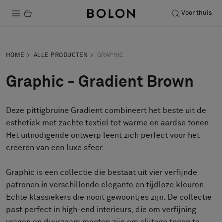
Voor thuis
Producten
HOME
ALLE PRODUCTEN
GRAPHIC
Projecten
Graphic - Gradient Brown
Duurzaamheid
Deze pittigbruine Gradient combineert het beste uit de
Installatie
esthetiek met zachte textiel tot warme en aardse tonen.
Onderhoud
Het uitnodigende ontwerp leent zich perfect voor het
creëren van een luxe sfeer.
Graphic is een collectie die bestaat uit vier verfijnde
Samenwerkingen met Designers
patronen in verschillende elegante en tijdloze kleuren.
Stories
Echte klassiekers die nooit gewoontjes zijn. De collectie
Over ons
past perfect in high-end interieurs, die om verfijning