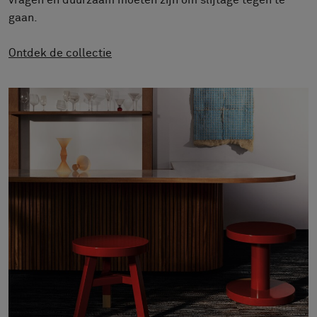
vragen en duurzaam moeten zijn om slijtage tegen te
FAQ
gaan.
Contact
Image & Material Bank
Ontdek de collectie
Pattern Tile Tool
Selecteer land