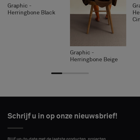
Graphic -
Gr
Herringbone Black
He
Ci
Graphic -
Herringbone Beige
Kies
Kies
CONTACT
CONTACT
type
type
Schrijf u in op onze nieuwsbrief!
DETAILS
DETAILS
VOORNAAM
VOORNAAM
Selecteer
Selecteer
of
of
Blijf up-to-date met de laatste producten, projecten