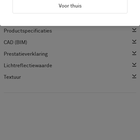
Voor thuis
Installatiegidsen
Schoonmaakgids
Productspecificaties
CAD (BIM)
Prestatieverklaring
Lichtreflectiewaarde
Textuur