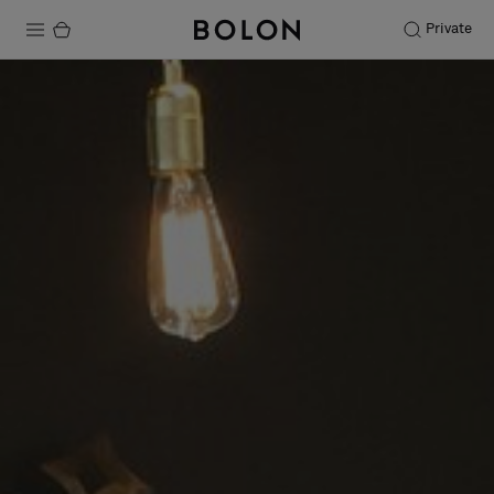
Private
Productos
Projects
Sostenibilidad
Instalación
Mantenimiento
Colaboraciones con diseñadores
Historias
FAQ