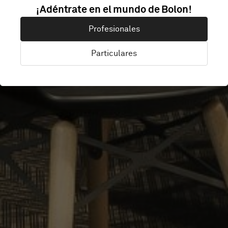
RADISSON BLU
¡Adéntrate en el mundo de Bolon!
Profesionales
NYDALEN OSLO
Particulares
Oslo, Noruega