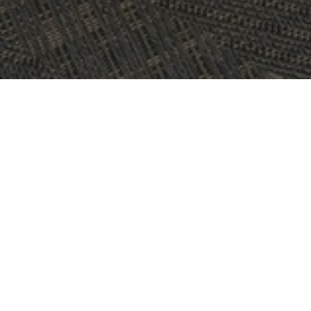
PROYECTO:
RADISSON BLU NYDALEN OSLO
UBICACIÓN:
OSLO, NORUEGA
TAMAÑO:
860 M2
ARQUITECTO:
MILLA BOUTIQUE