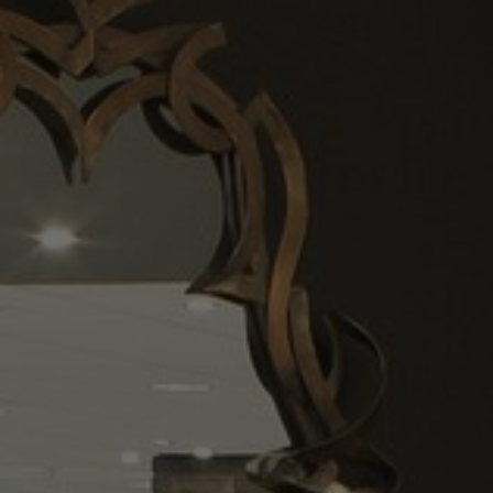
Sobre nosotros
Contáctanos
Pattern Tile Tool
Image & Material Bank
Idioma