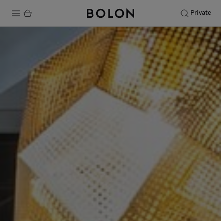
Private
Productos
Projects
Sostenibilidad
Instalación
Mantenimiento
Colaboraciones con diseñadores
Historias
FAQ