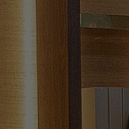
FAQ
Sobre nosotros
Contáctanos
Pattern Tile Tool
Image & Material Bank
Idioma