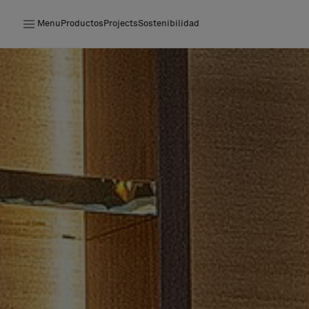
Menu
Productos
Projects
Sostenibilidad
Productos
Projects
Sostenibilidad
Instalación
Mantenimiento
Colaboraciones con diseñadores
Historias