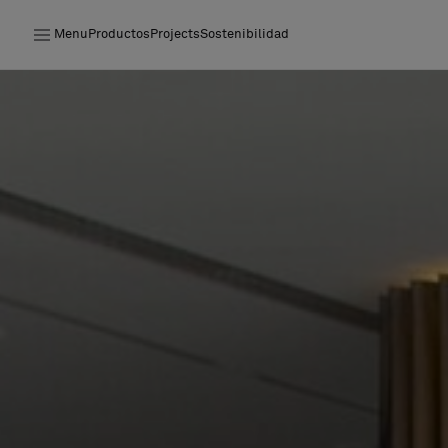
Menu
Productos
Projects
Sostenibilidad
Productos
Projects
Sostenibilidad
Instalación
Mantenimiento
Colaboraciones con diseñadores
Historias