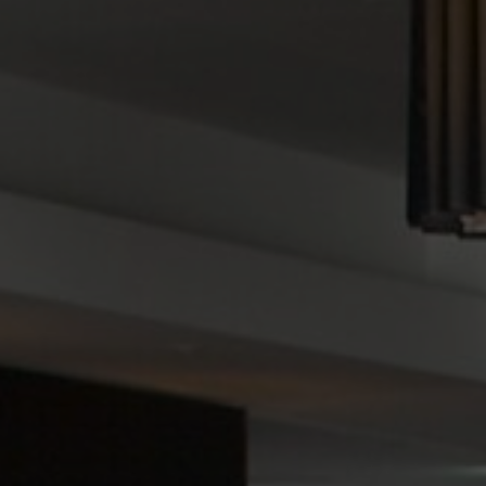
FAQ
Sobre nosotros
Contáctanos
Pattern Tile Tool
Image & Material Bank
Idioma