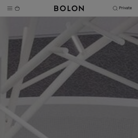
Private
Productos
Projects
Sostenibilidad
Instalación
Mantenimiento
Colaboraciones con diseñadores
Historias
FAQ