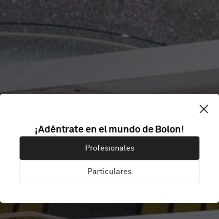
CHIREC DELTA
¡Adéntrate en el mundo de Bolon!
Profesionales
HOSPITAL
Particulares
Brussels, Bélgica