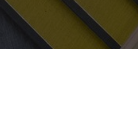
PROYECTO:
CHIREC DELTA HOSPITAL
UBICACIÓN:
BRUSSELS, BÉLGICA
TAMAÑO:
4000 M2