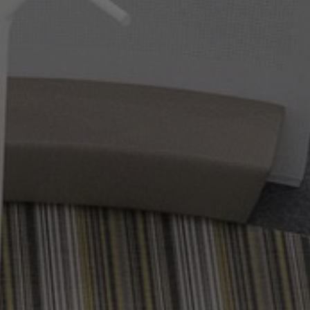
Sobre nosotros
Contáctanos
Pattern Tile Tool
Image & Material Bank
Idioma