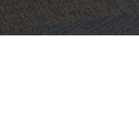
PROYECTO:
PHOTOBOX
UBICACIÓN:
LONDON, REINO UNIDO
TAMAÑO:
165 M2
ARQUITECTO:
OKTRA