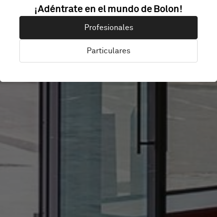
¡Adéntrate en el mundo de Bolon!
PHOTOBOX
Profesionales
Particulares
London, Reino Unido