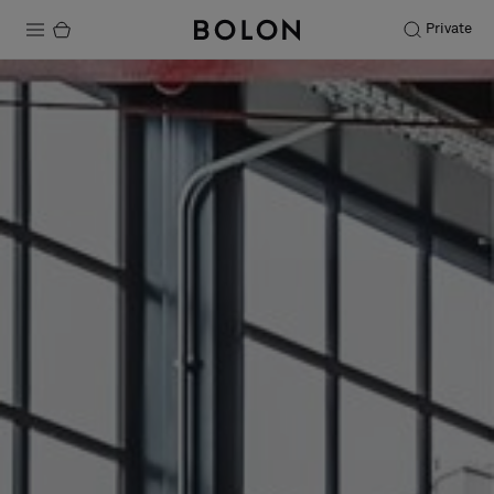
Private
Productos
Projects
Sostenibilidad
Instalación
Mantenimiento
Colaboraciones con diseñadores
Historias
FAQ