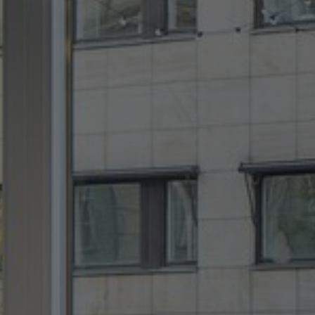
Sobre nosotros
Contáctanos
Pattern Tile Tool
Image & Material Bank
Idioma