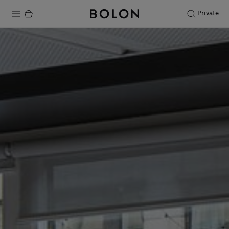
Private
Productos
Projects
Sostenibilidad
Instalación
Mantenimiento
Colaboraciones con diseñadores
Historias
FAQ