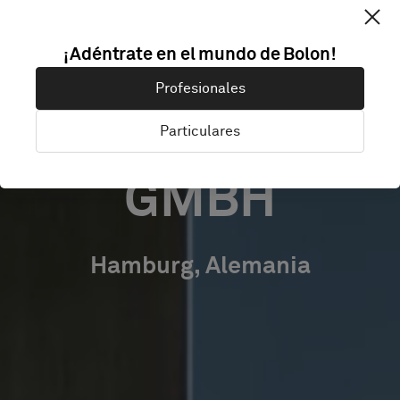
/
¡Adéntrate en el mundo de Bolon!
HANSEATISCHE
Profesionales
INVESTMENT-
Particulares
GMBH
Hamburg, Alemania