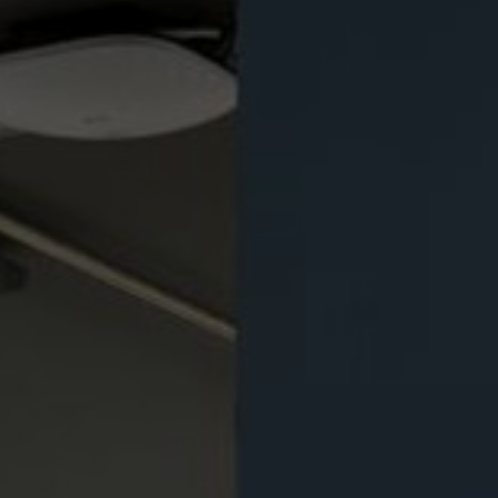
Sobre nosotros
Contáctanos
Pattern Tile Tool
Image & Material Bank
Idioma