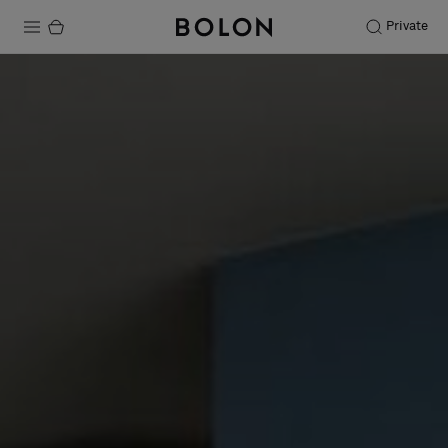
Private
Productos
Projects
Sostenibilidad
Instalación
Mantenimiento
Colaboraciones con diseñadores
Historias
FAQ