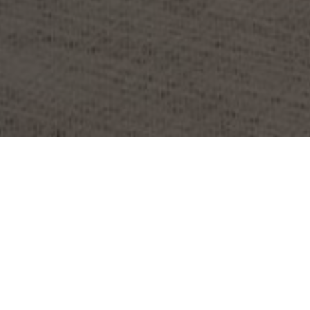
PROYECTO:
HANSAINVEST / HANSEATISCHE
INVESTMENT-GMBH
UBICACIÓN:
HAMBURG, ALEMANIA