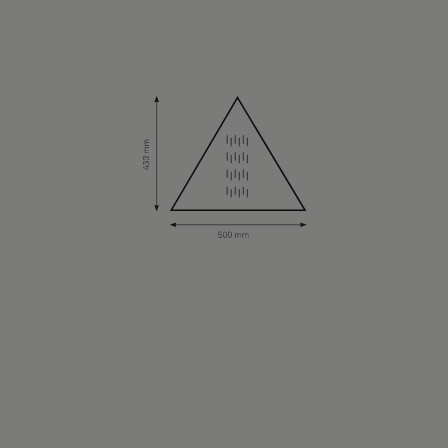
Über uns
Kontakt
Pattern Tile Tool
Image & Material Bank
Land auswählen