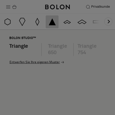
Privatkunde
Produkte
Projekte
BOLON STUDIO™
Nachhaltigkeit
Triangle
Triangle
Triangle
650
754
Installation
Entwerfen Sie Ihre eigenen Muster
Instandhaltung
Designerkollaborationen
Stories
FAQ