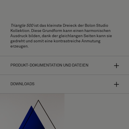
Triangle 500
ist das kleinste Dreieck der Bolon Studio
Kollektion. Diese Grundform kann einen harmonischen
Ausdruck bilden, dank der gleichlangen Seiten kann sie
gedreht und somit eine kontrastreiche Anmutung
erzeugen.
PRODUKT-DOKUMENTATION UND DATEIEN
DOWNLOADS
Bolon Studio ist ein Konzept ausgewählter Fliesenformen
für hyperpersonalisierte Bodenbeläge. Wählen Sie Ihre
Form aus dreizehn verschiedenen Fliesen und kombinieren
Sie diese mit fast allen Bodenbelagskollektionen - die
Gestaltungsmöglichkeiten sind endlos.
Verlegeanleitung
Je nach Wahl der Textur, der Farbe und der Richtung des
Hochauflösendes Bildmaterial (.zip)
Schussfadens werden die Lichtreflexe Ihr Design völlig
unterschiedlich aussehen lassen. Weitere Informationen