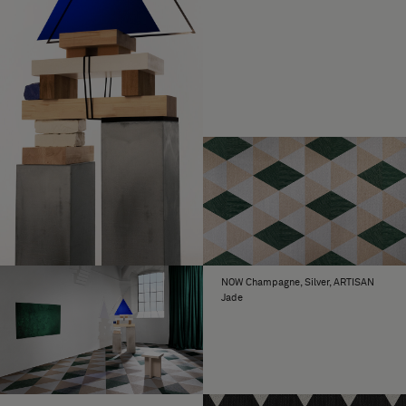
Herunterladen Triangle
zu den Produkten finden Sie in den
einzelnen
Kollektionen
.
Herunterladen Triangle Pattern 1 (CAD, Fotos, Fotos)
Aus gewebtem Vinyl auf einer
MATERIAL
Herunterladen Triangle Pattern 2 (CAD, Fotos, CAD)
Trägerschicht, zur dauerhaften Fixierung.
Herunterladen Triangle Pattern 3 (CAD, Fotos, Fotos)
Zwei Kartons enthalten 4,76 Quadratmeter
BESTELLUNG
Bodenbelag, 44 Fliesen.
Herunterladen Triangle Pattern 4 (CAD, Fotos, Fotos)
Für eine Fläche von mehr als 100
BEREICH
Quadratmetern wenden Sie sich bitte an
Bolon oder Ihren Händler vor Ort.
Die dreizehn Formen von Bolon Studio sind
UNENDLICHE
in fast allen Bolon-Kollektionen verfügbar,
MÖGLICHKEITEN
NOW Champagne, Silver, ARTISAN
mit Ausnahme der Exklusivkollektionen
Jade
Bolon by Patricia Urquiola, Bolon by Jean
Nouvel sowie der Originalkollektion
Graphic und Truly #1.