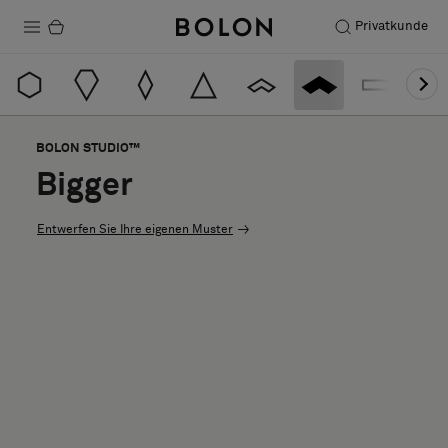
Privatkunde
Produkte
Projekte
BOLON STUDIO™
Nachhaltigkeit
Bigger
Installation
Entwerfen Sie Ihre eigenen Muster
Instandhaltung
Designerkollaborationen
Stories
FAQ