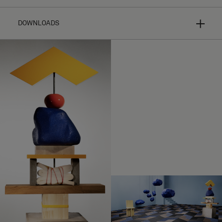
DOWNLOADS
Bolon Studio ist ein Konzept ausgewählter Fliesenformen
für hyperpersonalisierte Bodenbeläge. Wählen Sie Ihre
Form aus dreizehn verschiedenen Fliesen und kombinieren
Sie diese mit fast allen Bodenbelagskollektionen - die
Gestaltungsmöglichkeiten sind endlos.
Verlegeanleitung
Je nach Wahl der Textur, der Farbe und der Richtung des
Hochauflösendes Bildmaterial (.zip)
Schussfadens werden die Lichtreflexe Ihr Design völlig
unterschiedlich aussehen lassen. Weitere Informationen
Herunterladen Bigger
zu den Produkten finden Sie in den
einzelnen
Kollektionen
.
Herunterladen Bigger Pattern 1 (CAD, Fotos, Fotos)
Aus gewebtem Vinyl auf einer
MATERIAL
Herunterladen Bigger Pattern 2 (CAD, Fotos, Fotos)
Trägerschicht, zur dauerhaften Fixierung.
Herunterladen Bigger Pattern 3 (CAD, Fotos, Fotos)
Ein Karton mit langem Schuss enthält 4,41
BESTELLUNG
Quadratmeter Bodenbelag, 18 Fliesen.
Herunterladen Bigger Pattern 4 (CAD, Fotos, Fotos)
Ein Karton mit kurzem Schuss enthält 3,68
Quadratmeter Bodenbelag, 15 Fliesen.