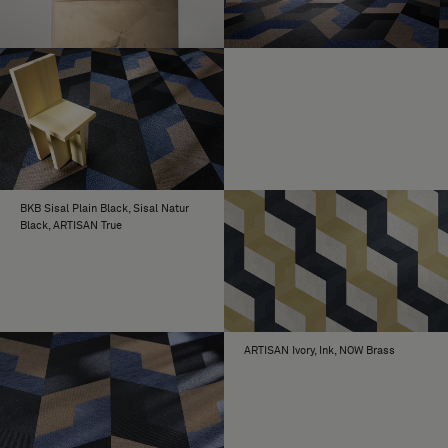
Für eine Fläche von mehr als 100
BEREICH
Quadratmetern wenden Sie sich bitte an
Bolon oder Ihren Händler vor Ort.
Die dreizehn Formen von Bolon Studio sind
UNENDLICHE
in fast allen Bolon-Kollektionen verfügbar,
MÖGLICHKEITEN
mit Ausnahme der Exklusivkollektionen
Bolon by Patricia Urquiola, Bolon by Jean
Nouvel sowie der Originalkollektion
Graphic und Truly #1.
BKB Sisal Plain Black, Sisal Natur
Black, ARTISAN True
ARTISAN Ivory, Ink, NOW Brass