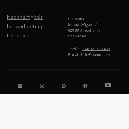
Nachhaltigkeit
Bolon AB
Industrivägen 12
Instandhaltung
523 90 Ulricehamn
Über uns
Schweden
Telefon:
+46 321 530 400
E-mail:
info@bolon.com