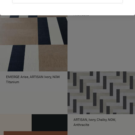
ARTISAN Ecru, Spring, NOW Copper,
Anthracite
EMERGE Arise, ARTISAN Ivory, NOW
Titanium
ARTISAN, Ivory, Chalky, NOW,
Anthracite