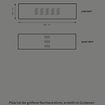
Über uns
Kontakt
Pattern Tile Tool
Image & Material Bank
Land auswählen
Pillar
ist die größere Rechtecksform, erstellt im Goldenen