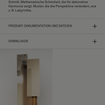
Schnitt. Mathematische Schönheit, die für dekorative
Harmonie sorgt. Muster, die die Perspektive verändern, wie
z. B. Labyrinthe.
PRODUKT-DOKUMENTATION UND DATEIEN
DOWNLOADS
Bolon Studio ist ein Konzept ausgewählter Fliesenformen
für hyperpersonalisierte Bodenbeläge. Wählen Sie Ihre
Form aus dreizehn verschiedenen Fliesen und kombinieren
Sie diese mit fast allen Bodenbelagskollektionen - die
Gestaltungsmöglichkeiten sind endlos.
Verlegeanleitung
Je nach Wahl der Textur, der Farbe und der Richtung des
Hochauflösendes Bildmaterial (.zip)
Schussfadens werden die Lichtreflexe Ihr Design völlig
unterschiedlich aussehen lassen. Weitere Informationen
Herunterladen Pillar
zu den Produkten finden Sie in den
einzelnen
Kollektionen
.
Herunterladen Pillar Pattern 1 (CAD, Fotos, Fotos)
Aus gewebtem Vinyl auf einer
MATERIAL
Herunterladen Pillar Pattern 2 (CAD, Fotos, Fotos)
Trägerschicht, zur dauerhaften Fixierung.