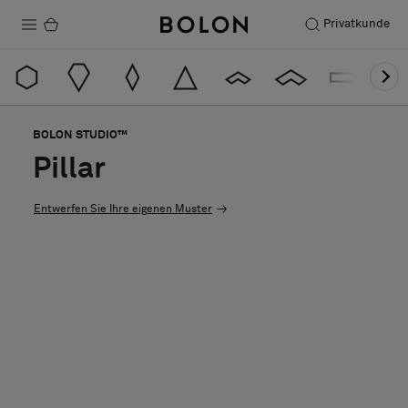
Privatkunde
Produkte
Projekte
BOLON STUDIO™
Nachhaltigkeit
Pillar
Installation
Entwerfen Sie Ihre eigenen Muster
Instandhaltung
Designerkollaborationen
Stories
FAQ