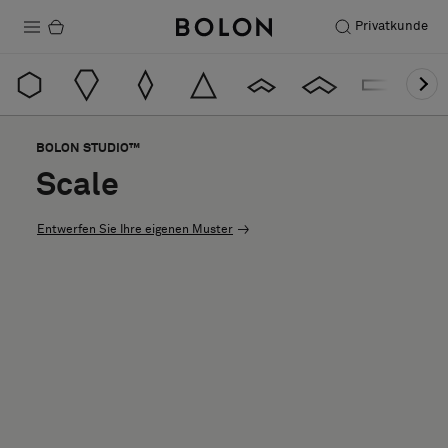
Privatkunde
Produkte
Projekte
BOLON STUDIO™
Nachhaltigkeit
Scale
Installation
Entwerfen Sie Ihre eigenen Muster
Instandhaltung
Designerkollaborationen
Stories
FAQ