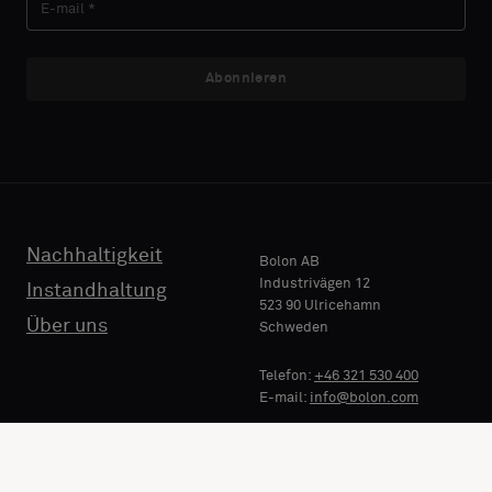
Abonnieren
Nachhaltigkeit
Bolon AB
Industrivägen 12
Instandhaltung
523 90 Ulricehamn
Über uns
Schweden
Telefon:
+46 321 530 400
E-mail:
info@bolon.com