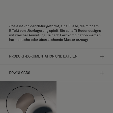
Scale
ist von der Natur geformt, eine Fliese, die mit dem
Effekt von Überlagerung spielt. Sie schafft Bodendesigns
mit weicher Anmutung. Je nach Farbkombination werden
harmonische oder überraschende Muster erzeugt.
PRODUKT-DOKUMENTATION UND DATEIEN
DOWNLOADS
Bolon Studio ist ein Konzept ausgewählter Fliesenformen
für hyperpersonalisierte Bodenbeläge. Wählen Sie Ihre
Form aus dreizehn verschiedenen Fliesen und kombinieren
Sie diese mit fast allen Bodenbelagskollektionen - die
Gestaltungsmöglichkeiten sind endlos.
Verlegeanleitung
Je nach Wahl der Textur, der Farbe und der Richtung des
Hochauflösendes Bildmaterial (.zip)
Schussfadens werden die Lichtreflexe Ihr Design völlig
unterschiedlich aussehen lassen. Weitere Informationen