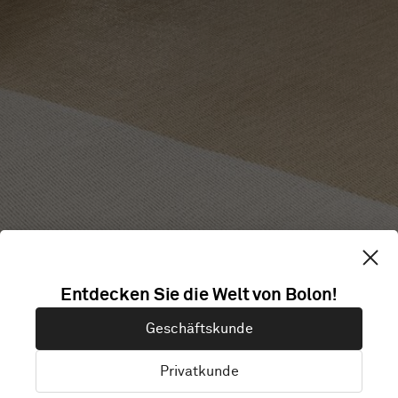
Entdecken Sie die Welt von Bolon!
Geschäftskunde
Privatkunde
Alle Produkte
Rolls
Fliesen
Bahnenware mit Akustikrück
Flie