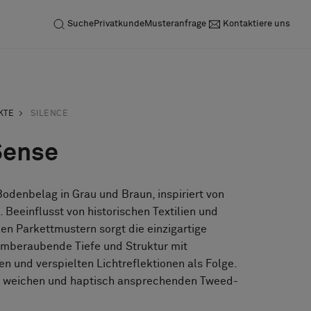
Suche
Privatkunde
Musteranfrage
Kontaktiere uns
KTE
SILENCE
Sense
 Bodenbelag in Grau und Braun, inspiriert von
. Beeinflusst von historischen Textilien und
len Parkettmustern sorgt die einzigartige
emberaubende Tiefe und Struktur mit
n und verspielten Lichtreflektionen als Folge.
en weichen und haptisch ansprechenden Tweed-