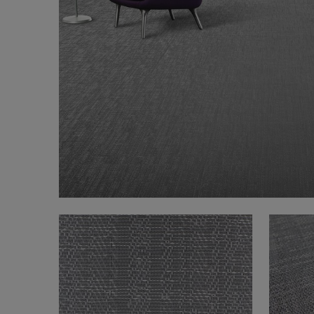
FAQ
Über uns
Kontakt
Pattern Tile Tool
Image & Material Bank
Land auswählen