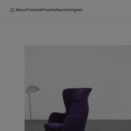
Menu
Produkte
Projekte
Nachhaltigkeit
Produkte
Projekte
Nachhaltigkeit
Installation
Instandhaltung
Designerkollaborationen
Stories