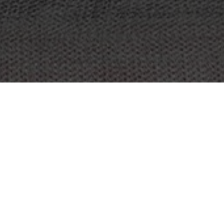
PROJEKT:
SPACE SHOWROOM
PLATS:
BRISBANE, AUSTRALIEN
STORLEK:
1180 M2