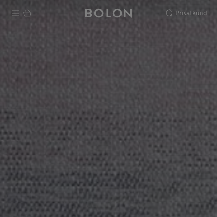
Privatkund
Produkter
Projekt
Hållbarhet
Installation
Underhåll
Designsamarbeten
Stories
FAQ