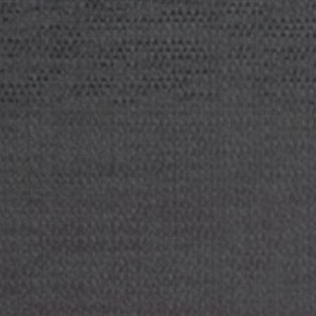
Om oss
Kontakta oss
Pattern Tile Tool
Image & Material Bank
Välj land