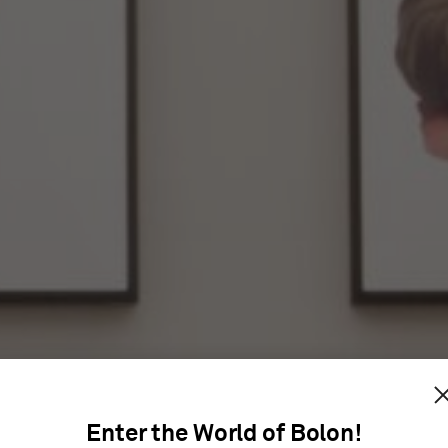
LINDEX
Enter the World of Bolon!