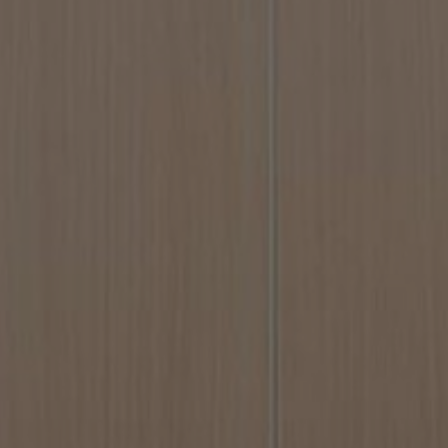
Om oss
Kontakta oss
Pattern Tile Tool
Image & Material Bank
Välj land