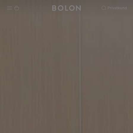
Privatkund
Produkter
Projekt
Hållbarhet
Installation
Underhåll
Designsamarbeten
Stories
FAQ