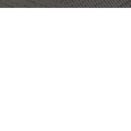
PROJEKT:
UNIVERSITY OF HELSINKI
PLATS:
HELSINKI, FINLAND
STORLEK:
400 M2
ARKITEKT:
FCG FINNISH CONSULTING GROUP