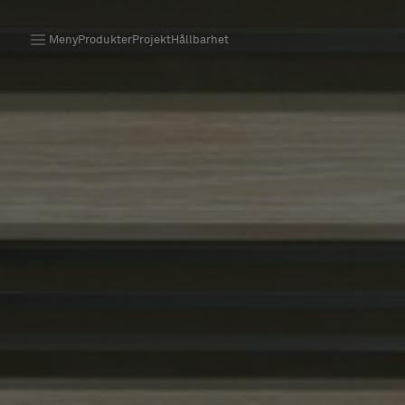
Meny
Produkter
Projekt
Hållbarhet
Produkter
Projekt
Hållbarhet
Installation
Underhåll
Designsamarbeten
Stories