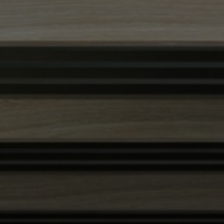
FAQ
Om oss
Kontakta oss
Pattern Tile Tool
Image & Material Bank
Välj land