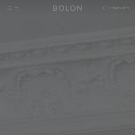
Privatkund
Produkter
Projekt
Hållbarhet
Installation
Underhåll
Designsamarbeten
Stories
FAQ