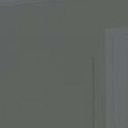
Om oss
Kontakta oss
Pattern Tile Tool
Image & Material Bank
Välj land