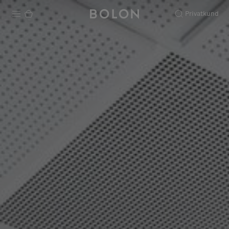
Privatkund
Produkter
Projekt
Hållbarhet
Installation
Underhåll
Designsamarbeten
Stories
FAQ