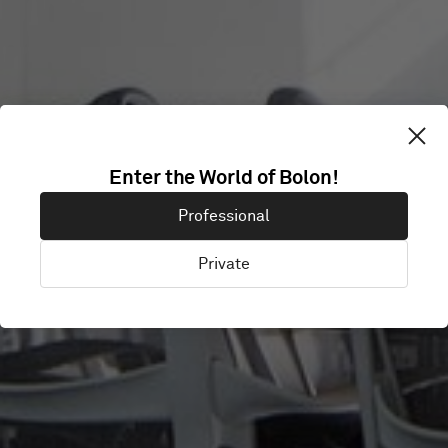
DENTSU AEGIS
Enter the World of Bolon!
Professional
Köpenhamn, Danmark
Private