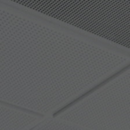
Om oss
Kontakta oss
Pattern Tile Tool
Image & Material Bank
Välj land