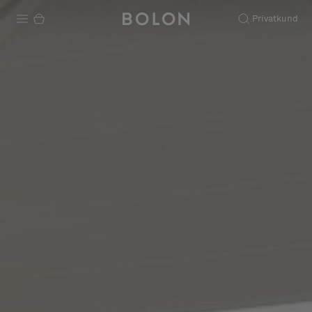
Privatkund
Produkter
Projekt
Hållbarhet
Installation
Underhåll
Designsamarbeten
Stories
FAQ