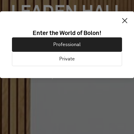
LEADEN HALL
BUILDING –
Enter the World of Bolon!
Professional
SBFI
Private
London, Storbritannien