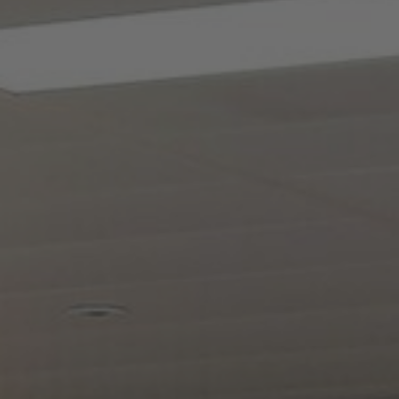
Om oss
Kontakta oss
Pattern Tile Tool
Image & Material Bank
Välj land