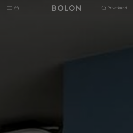
Privatkund
Produkter
Projekt
Hållbarhet
Installation
Underhåll
Designsamarbeten
Stories
FAQ