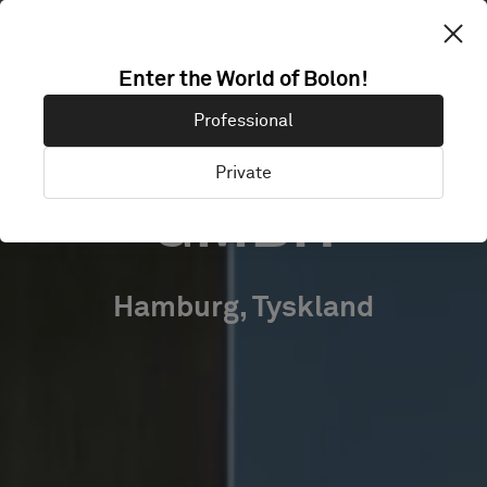
/
HANSEATISCHE
Enter the World of Bolon!
Professional
INVESTMENT-
Private
GMBH
Hamburg, Tyskland