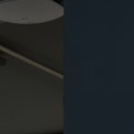
Om oss
Kontakta oss
Pattern Tile Tool
Image & Material Bank
Välj land