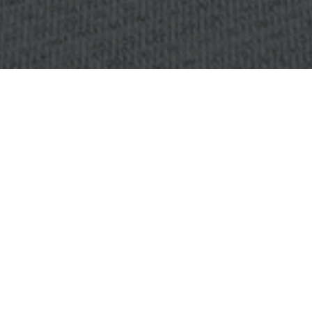
PROJEKT:
JIANGXI PINGXIANG
ADMINISTRATIVE SERVICE CENTER
PLATS:
JIANGXI PINGXIANG, KINA
BILDER:
JERRY.CHANG
STORLEK:
2166 M2