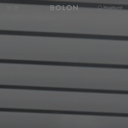
Privatkund
Produkter
Projekt
Hållbarhet
Installation
Underhåll
Designsamarbeten
Stories
FAQ