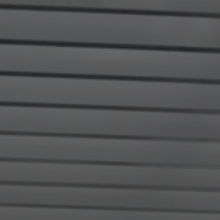
Om oss
Kontakta oss
Pattern Tile Tool
Image & Material Bank
Välj land