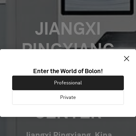
JIANGXI
PINGXIANG
ADMINISTRATIV
Enter the World of Bolon!
Professional
SERVICE
Private
CENTER
Jiangxi Pingxiang, Kina