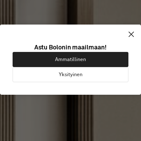
SOKOS HOTEL
Astu Bolonin maailmaan!
Ammatillinen
TRIPLA
Yksityinen
Helsingfors, Suomi