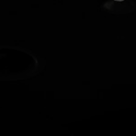
Tietoa meistä
Yhteystiedot
Pattern Tile Tool
Valitse maa