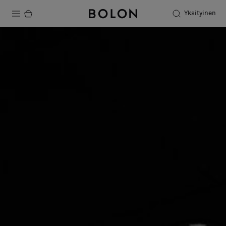
Yksityinen
Tuotteet
Projektit
Kestävä kehitys
Asennus
Puhdistus
Yhteistyötä suunnittelijoiden kanssa
Stories
FAQ