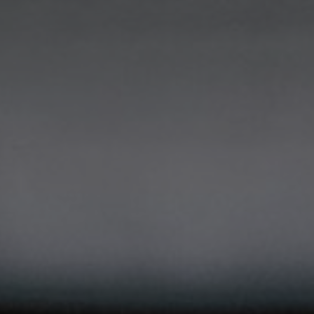
Tietoa meistä
Yhteystiedot
Pattern Tile Tool
Valitse maa