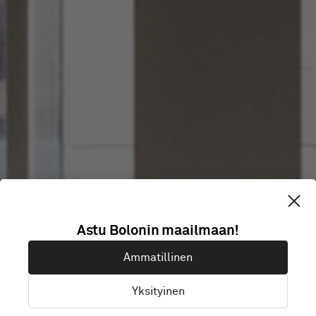
Astu Bolonin maailmaan!
SAMSUNG
Ammatillinen
Yksityinen
London, Iso-Britannia