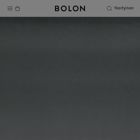
Yksityinen
Tuotteet
Projektit
Kestävä kehitys
Asennus
Puhdistus
Yhteistyötä suunnittelijoiden kanssa
Stories
FAQ