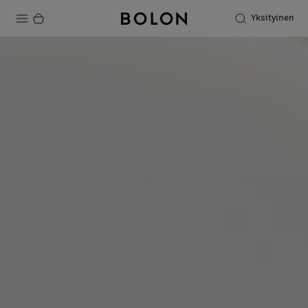
Yksityinen
Tuotteet
Projektit
Kestävä kehitys
Asennus
Puhdistus
Yhteistyötä suunnittelijoiden kanssa
Stories
FAQ