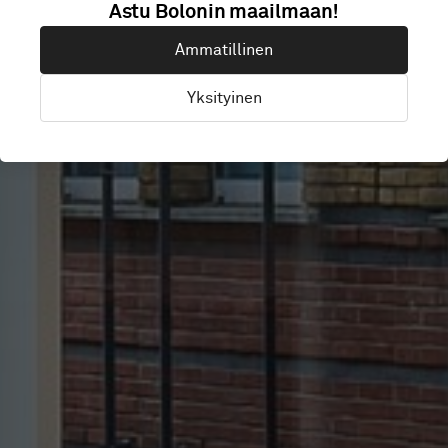
Astu Bolonin maailmaan!
CRUX
Ammatillinen
Yksityinen
London, Iso-Britannia