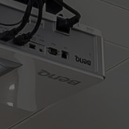
Tietoa meistä
Yhteystiedot
Pattern Tile Tool
Valitse maa