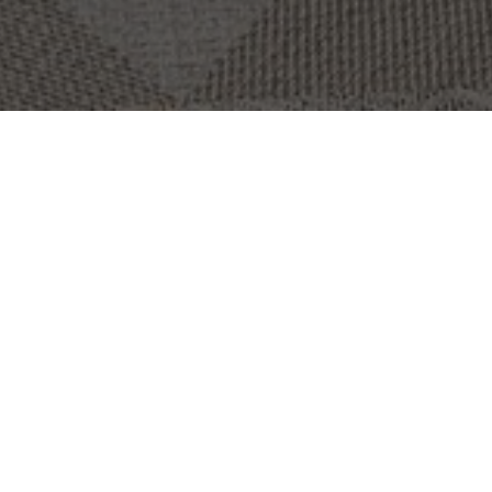
KOHDE:
CRUX
SIJAINTI:
LONDON, ISO-BRITANNIA
KOKO:
65 M2
ARKKITEHTI:
OKTRA