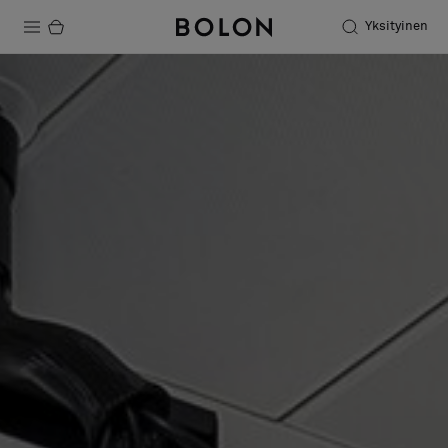
Yksityinen
Tuotteet
Projektit
Kestävä kehitys
Asennus
Puhdistus
Yhteistyötä suunnittelijoiden kanssa
Stories
FAQ