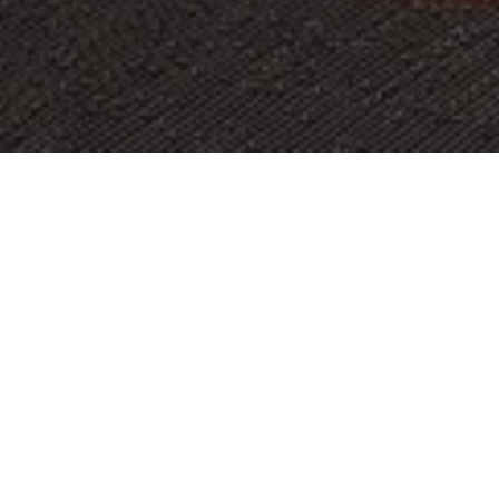
PROYECTO:
CITYBOX TALLINN
UBICACIÓN:
TALLINN, ESTONIA
IMAGES:
MARTIN HANNUS
TAMAÑO:
5000 M2