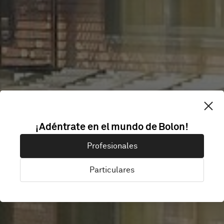
CITYBOX
¡Adéntrate en el mundo de Bolon!
Profesionales
TALLINN
Particulares
Tallinn, Estonia