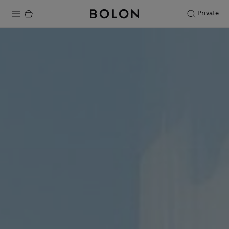
Private
Productos
Projects
Sostenibilidad
Instalación
Mantenimiento
Colaboraciones con diseñadores
Historias
FAQ