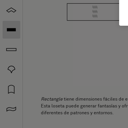
Rectangle
tiene dimensiones fáciles de e
Esta loseta puede generar fantasías y of
diferentes de patrones y entornos.