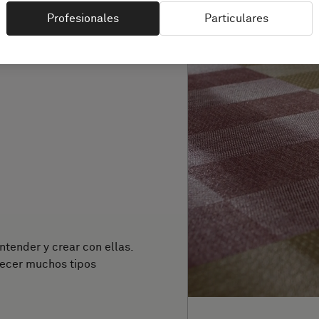
Profesionales
Particulares
ntender y crear con ellas.
recer muchos tipos