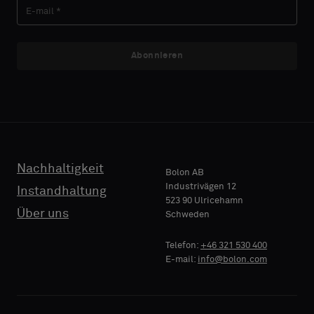
Sie
Sie
ein
ein
Muster
Muster
Abonnieren
E-MAIL
E-MAIL
mit
mit
Akustikrücken
Akustikrücken
oder
oder
ein
ein
TELEFON
TELEFON
Standardmuster
Standardmuster
wünschen
wünschen
Nachhaltigkeit
Bolon AB
Industrivägen 12
Instandhaltung
523 90 Ulricehamn
NAME
NAME
Standard
Standard
Über uns
Schweden
FIRMA
FIRMA
Telefon:
+46 321 530 400
E-mail:
info@bolon.com
Akustik
Akustik
IHRE
IHRE
ROLLE
ROLLE