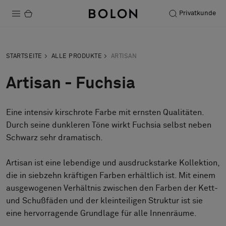
Privatkunde
Produkte
STARTSEITE
ALLE PRODUKTE
ARTISAN
Projekte
Artisan - Fuchsia
Nachhaltigkeit
Eine intensiv kirschrote Farbe mit ernsten Qualitäten.
Installation
Durch seine dunkleren Töne wirkt Fuchsia selbst neben
Instandhaltung
Schwarz sehr dramatisch.
Artisan ist eine lebendige und ausdruckstarke Kollektion,
die in siebzehn kräftigen Farben erhältlich ist. Mit einem
Designerkollaborationen
ausgewogenen Verhältnis zwischen den Farben der Kett-
Stories
und Schußfäden und der kleinteiligen Struktur ist sie
FAQ
eine hervorragende Grundlage für alle Innenräume.