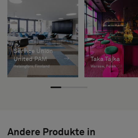
Service Union
United PAM
Taka Tajka
Helsingfors, Finnland
Warsaw, Polen
Andere Produkte in