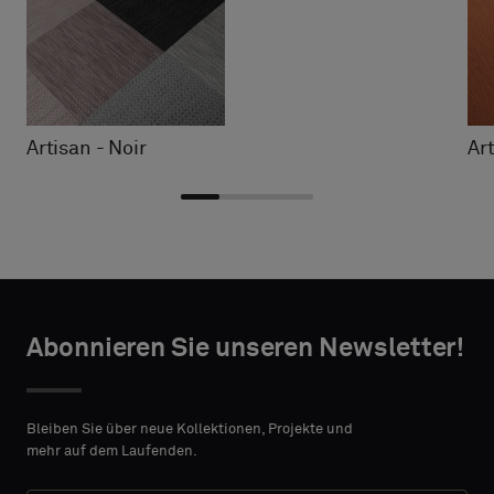
Artisan - Noir
Ar
Typ
Typ
TAKTANGABEN
TAKTANGABEN
auswählen
auswählen
Abonnieren Sie unseren Newsletter!
VORNAME
VORNAME
Bitte
Bitte
wählen
wählen
Bleiben Sie über neue Kollektionen, Projekte und
Sie
Sie
mehr auf dem Laufenden.
aus,
aus,
NACHNAME
NACHNAME
ob
ob