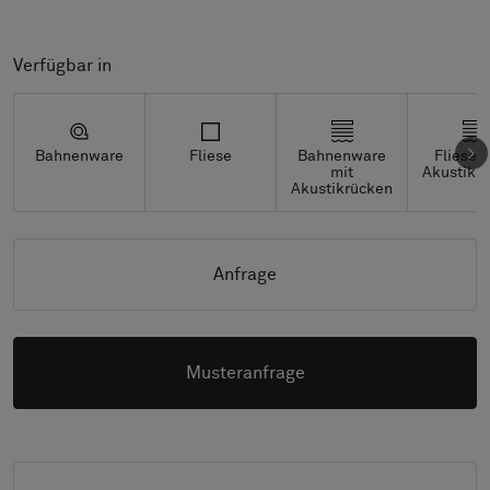
Verfügbar in
Bahnenware
Fliese
Bahnenware
Fliesen
mit
Akustikr
Akustikrücken
Anfrage
Musteranfrage