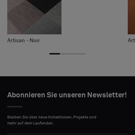
Artisan - Noir
Ar
Typ
Typ
TAKTANGABEN
TAKTANGABEN
auswählen
auswählen
Abonnieren Sie unseren Newsletter!
VORNAME
VORNAME
Bitte
Bitte
wählen
wählen
Bleiben Sie über neue Kollektionen, Projekte und
Sie
Sie
mehr auf dem Laufenden.
aus,
aus,
NACHNAME
NACHNAME
ob
ob