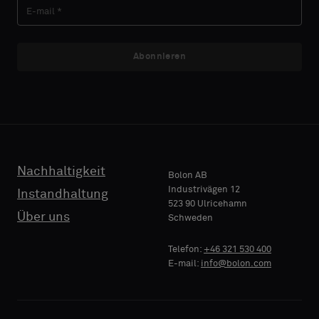
Sie
Sie
ein
ein
Muster
Muster
Abonnieren
E-MAIL
E-MAIL
mit
mit
Akustikrücken
Akustikrücken
oder
oder
ein
ein
TELEFON
TELEFON
Standardmuster
Standardmuster
wünschen
wünschen
Nachhaltigkeit
Bolon AB
Industrivägen 12
Instandhaltung
523 90 Ulricehamn
NAME
NAME
Standard
Standard
Über uns
Schweden
FIRMA
FIRMA
Telefon:
+46 321 530 400
E-mail:
info@bolon.com
Akustik
Akustik
IHRE
IHRE
ROLLE
ROLLE