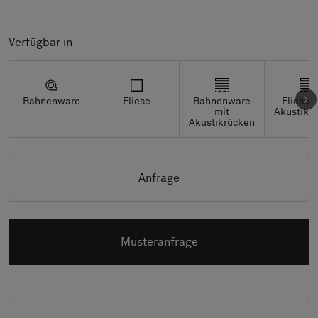
Verfügbar in
Bahnenware
Fliese
Bahnenware
Fliesen
mit
Akustikr
Akustikrücken
Anfrage
Musteranfrage