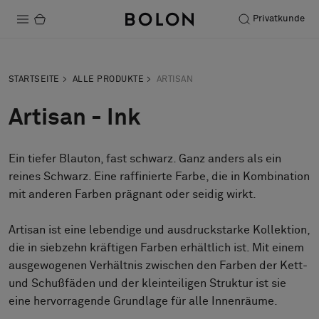
Privatkunde
Produkte
STARTSEITE
ALLE PRODUKTE
ARTISAN
Projekte
Artisan - Ink
Nachhaltigkeit
Ein tiefer Blauton, fast schwarz. Ganz anders als ein
Installation
reines Schwarz. Eine raffinierte Farbe, die in Kombination
Instandhaltung
mit anderen Farben prägnant oder seidig wirkt.
Artisan ist eine lebendige und ausdruckstarke Kollektion,
die in siebzehn kräftigen Farben erhältlich ist. Mit einem
Designerkollaborationen
ausgewogenen Verhältnis zwischen den Farben der Kett-
Stories
und Schußfäden und der kleinteiligen Struktur ist sie
FAQ
eine hervorragende Grundlage für alle Innenräume.