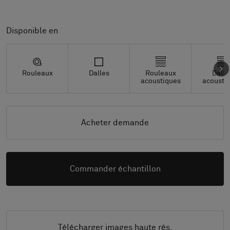
Disponible en
Rouleaux
Dalles
Rouleaux
Dalle
acoustiques
acousti
Acheter demande
Commander échantillon
Télécharger images haute rés.