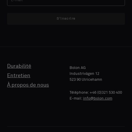
un
un
échantillon
échantillon
S'inscrire
avec
avec
E-MAIL
E-MAIL
support
support
acoustique
acoustique
ou
ou
un
un
TÉLÉPHONE
TÉLÉPHONE
échantillon
échantillon
standard
standard
Durabilité
Bolon AG
Industrivägen 12
Entretien
523 90 Ulricehamn
RAISON
RAISON
À propos de nous
Standard
Standard
SOCIALE
SOCIALE
Téléphone: +46 (0)321 530 400
E-mail:
info@bolon.com
Acoustique
Acoustique
VOTRE
VOTRE
RÔLE
RÔLE