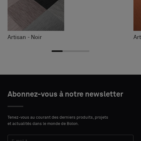
Artisan - Noir
Ar
Choisir
Choisir
DÉTAILS
DÉTAILS
le
le
Abonnez-vous à notre newsletter
DU
DU
PRÉNOM
PRÉNOM
type
type
CONTACT
CONTACT
Indiquez
Indiquez
Tenez-vous au courant des derniers produits, projets
et actualités dans le monde de Bolon.
si
si
vous
vous
NOM
NOM
souhaitez
souhaitez