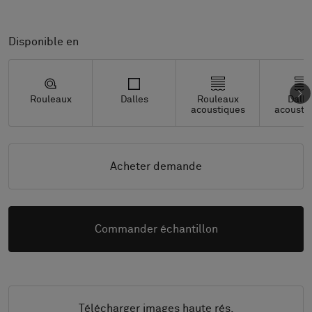
Disponible en
Rouleaux
Dalles
Rouleaux
Dalle
acoustiques
acousti
Acheter demande
Commander échantillon
Télécharger images haute rés.