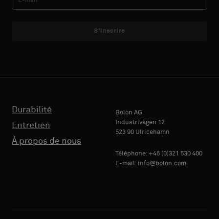
un
un
échantillon
échantillon
S'inscrire
avec
avec
E-MAIL
E-MAIL
support
support
acoustique
acoustique
ou
ou
un
un
TÉLÉPHONE
TÉLÉPHONE
échantillon
échantillon
standard
standard
Durabilité
Bolon AG
Industrivägen 12
Entretien
523 90 Ulricehamn
RAISON
RAISON
À propos de nous
Standard
Standard
SOCIALE
SOCIALE
Téléphone: +46 (0)321 530 400
E-mail:
info@bolon.com
Acoustique
Acoustique
VOTRE
VOTRE
RÔLE
RÔLE