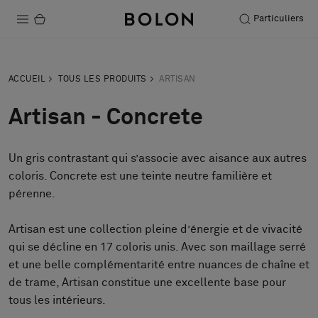
Particuliers
Produits
ACCUEIL
TOUS LES PRODUITS
ARTISAN
Projets
Artisan - Concrete
Durabilité
Un gris contrastant qui s’associe avec aisance aux autres
Installation
coloris. Concrete est une teinte neutre familière et
Entretien
pérenne.
Artisan est une collection pleine d’énergie et de vivacité
qui se décline en 17 coloris unis. Avec son maillage serré
Nos collaborations
et une belle complémentarité entre nuances de chaîne et
Stories
de trame, Artisan constitue une excellente base pour
FAQ
tous les intérieurs.