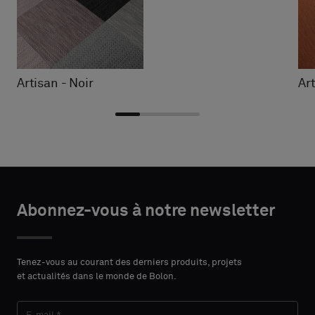
Artisan - Noir
Ar
Choisir
Choisir
DÉTAILS
DÉTAILS
le
le
Abonnez-vous à notre newsletter
DU
DU
PRÉNOM
PRÉNOM
type
type
CONTACT
CONTACT
Indiquez
Indiquez
Tenez-vous au courant des derniers produits, projets
et actualités dans le monde de Bolon.
si
si
vous
vous
NOM
NOM
souhaitez
souhaitez