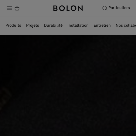
Particuliers
Produits
Produits
Projets
Durabilité
Installation
Entretien
Nos collab
Projets
Durabilité
Installation
Entretien
Nos collaborations
Stories
FAQ